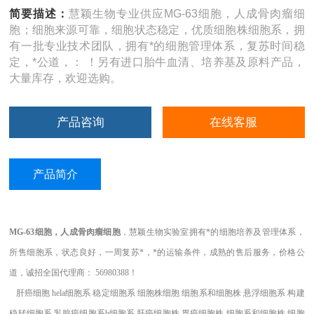
简要描述：
慧颖生物专业供应MG-63细胞，人成骨肉瘤细
胞；细胞来源可靠，细胞状态稳定，优质细胞株细胞系，拥
有一批专业技术团队，拥有*的细胞管理体系，复苏时间稳
定，*公道，： ！另有进口胎牛血清、培养基及原料产品，
大量库存，欢迎选购。
产品咨询
在线客服
产品简介
MG-63细胞，人成骨肉瘤细胞
，
慧颖生物实验室拥有*的细胞培养及管理体系，
所售细胞系，状态良好，一周复苏*，*的运输条件，成熟的售后服务，价格公
道，诚招全国代理商： 56980388！
肝癌细胞 hela细胞系 稳定细胞系 细胞株细胞 细胞系和细胞株 悬浮细胞系 构建
稳转细胞系 乳腺癌细胞系b细胞系 肝癌细胞株 胃癌细胞株 细胞系和细胞株 细胞